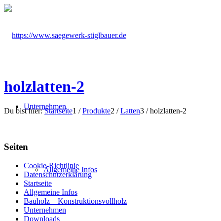
holzlatten-2
Unternehmen
Du bist hier:
Startseite
1
/
Produkte
2
/
Latten
3
/
holzlatten-2
Seiten
Cookie-Richtlinie
Allgemeine Infos
Datenschutzerklärung
Startseite
Allgemeine Infos
Bauholz – Konstruktionsvollholz
Unternehmen
Downloads