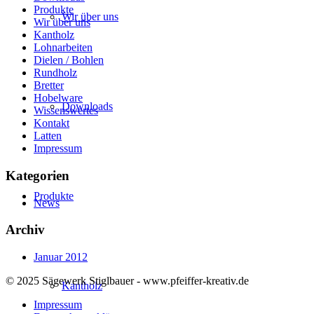
Produkte
Wir über uns
Wir über uns
Kantholz
Lohnarbeiten
Dielen / Bohlen
Rundholz
Bretter
Hobelware
Downloads
Wissenswertes
Kontakt
Latten
Impressum
Kategorien
Produkte
News
Archiv
Januar 2012
© 2025 Sägewerk Stiglbauer - www.pfeiffer-kreativ.de
Kantholz
Impressum