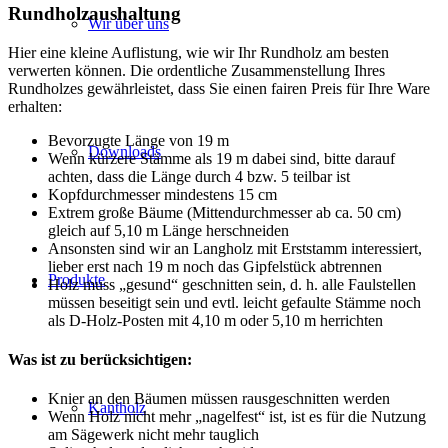
Rundholzaushaltung
Wir über uns
Hier eine kleine Auflistung, wie wir Ihr Rundholz am besten
verwerten können. Die ordentliche Zusammenstellung Ihres
Rundholzes gewährleistet, dass Sie einen fairen Preis für Ihre Ware
erhalten:
Bevorzugte Länge von 19 m
Downloads
Wenn kürzere Stämme als 19 m dabei sind, bitte darauf
achten, dass die Länge durch 4 bzw. 5 teilbar ist
Kopfdurchmesser mindestens 15 cm
Extrem große Bäume (Mittendurchmesser ab ca. 50 cm)
gleich auf 5,10 m Länge herschneiden
Ansonsten sind wir an Langholz mit Erststamm interessiert,
lieber erst nach 19 m noch das Gipfelstück abtrennen
Produkte
Holz muss „gesund“ geschnitten sein, d. h. alle Faulstellen
müssen beseitigt sein und evtl. leicht gefaulte Stämme noch
als D-Holz-Posten mit 4,10 m oder 5,10 m herrichten
Was ist zu berücksichtigen:
Knier an den Bäumen müssen rausgeschnitten werden
Kantholz
Wenn Holz nicht mehr „nagelfest“ ist, ist es für die Nutzung
am Sägewerk nicht mehr tauglich