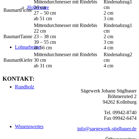
bis
1
Hobelware
26 cm
cm
Fichte
27 – 50 cm
2 cm
ab 51 cm
3 cm
bis
1
22 cm
cm
Tanne
23 – 38 cm
2 cm
39 – 55 cm
3 cm
Lohnarbeiten
ab 56 cm
4 cm
bis
2
Kiefer
30 cm
cm
ab 31 cm
4 cm
KONTAKT:
Rundholz
Sägewerk Johann Stiglbauer
Böhmersried 2
94262 Kollnburg
Tel. 09942-8740
Fax 09942-6474
Wissenswertes
info@saegewerk-stiglbauer.de